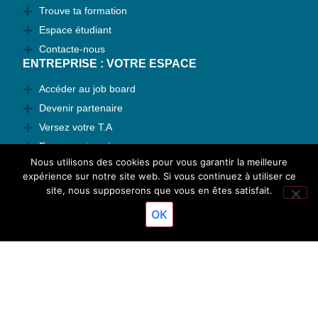
Trouve ta formation
Espace étudiant
Contacte-nous
ENTREPRISE : VOTRE ESPACE
Accéder au job board
Devenir partenaire
Versez votre T.A
Espace entreprise
Nous utilisons des cookies pour vous garantir la meilleure
Contactez-nous
expérience sur notre site web. Si vous continuez à utiliser ce
TAUX DE RÉUSSITE
site, nous supposerons que vous en êtes satisfait.
Résultats 2026
OK
© 2024 ESJO' Dijon - Tous droits réservés
Mentions légales
Réalisation : Ekole.fr