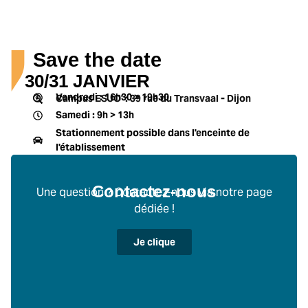
Save the date
30/31 JANVIER
Vendredi : 16h30 > 19h30
Campus ESJO' : 39 rue du Transvaal - Dijon
Samedi : 9h > 13h
Stationnement possible dans l'enceinte de
l'établissement
Contactez-nous
Une question ? Contactez-nous via notre page
dédiée !
Je clique