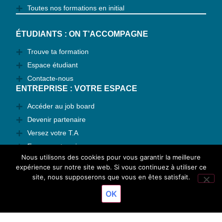
Toutes nos formations en initial
ÉTUDIANTS : ON T’ACCOMPAGNE
Trouve ta formation
Espace étudiant
Contacte-nous
ENTREPRISE : VOTRE ESPACE
Accéder au job board
Devenir partenaire
Versez votre T.A
Espace entreprise
Nous utilisons des cookies pour vous garantir la meilleure
Contactez-nous
expérience sur notre site web. Si vous continuez à utiliser ce
TAUX DE RÉUSSITE
site, nous supposerons que vous en êtes satisfait.
Résultats 2026
OK