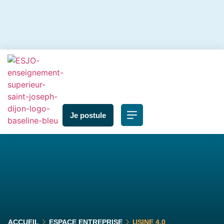
Je postule
ACCUEIL
ESPACE ENTREPRISE
USINE 4.0