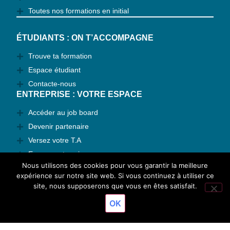
Toutes nos formations en initial
ÉTUDIANTS : ON T’ACCOMPAGNE
Trouve ta formation
Espace étudiant
Contacte-nous
ENTREPRISE : VOTRE ESPACE
Accéder au job board
Devenir partenaire
Versez votre T.A
Espace entreprise
Nous utilisons des cookies pour vous garantir la meilleure
Contactez-nous
expérience sur notre site web. Si vous continuez à utiliser ce
TAUX DE RÉUSSITE
site, nous supposerons que vous en êtes satisfait.
Résultats 2026
OK