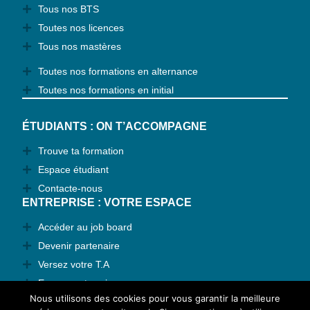
Tous nos BTS
Toutes nos licences
Tous nos mastères
Toutes nos formations en alternance
Toutes nos formations en initial
ÉTUDIANTS : ON T’ACCOMPAGNE
Trouve ta formation
Espace étudiant
Contacte-nous
ENTREPRISE : VOTRE ESPACE
Accéder au job board
Devenir partenaire
Versez votre T.A
Espace entreprise
Nous utilisons des cookies pour vous garantir la meilleure
Contactez-nous