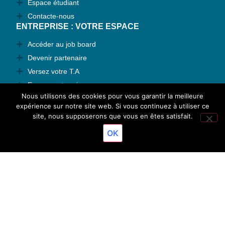
Espace étudiant
Contacte-nous
ENTREPRISE : VOTRE ESPACE
Accéder au job board
Devenir partenaire
Versez votre T.A
Espace entreprise
Nous utilisons des cookies pour vous garantir la meilleure
Contactez-nous
expérience sur notre site web. Si vous continuez à utiliser ce
TAUX DE RÉUSSITE
site, nous supposerons que vous en êtes satisfait.
Résultats 2026
OK
© 2024 ESJO' Dijon - Tous droits réservés
Mentions légales
Réalisation : Ekole.fr
Engagé pour l’environnement : compensation de l’impact