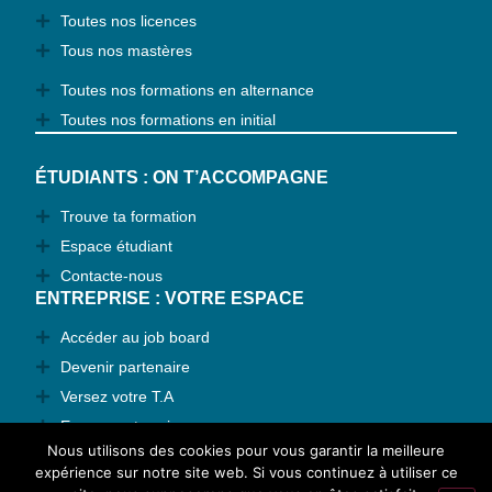
Toutes nos licences
Tous nos mastères
Toutes nos formations en alternance
Toutes nos formations en initial
ÉTUDIANTS : ON T’ACCOMPAGNE
Trouve ta formation
Espace étudiant
Contacte-nous
ENTREPRISE : VOTRE ESPACE
Accéder au job board
Devenir partenaire
Versez votre T.A
Espace entreprise
Nous utilisons des cookies pour vous garantir la meilleure
Contactez-nous
expérience sur notre site web. Si vous continuez à utiliser ce
TAUX DE RÉUSSITE