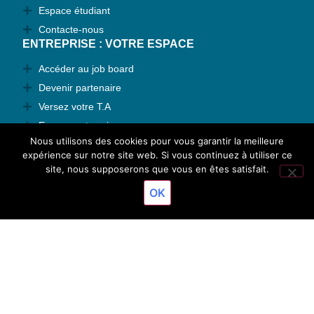
Espace étudiant
Contacte-nous
ENTREPRISE : VOTRE ESPACE
Accéder au job board
Devenir partenaire
Versez votre T.A
Espace entreprise
Nous utilisons des cookies pour vous garantir la meilleure
Contactez-nous
expérience sur notre site web. Si vous continuez à utiliser ce
TAUX DE RÉUSSITE
site, nous supposerons que vous en êtes satisfait.
Résultats 2026
OK
© 2024 ESJO' Dijon - Tous droits réservés
Mentions légales
Réalisation : Ekole.fr