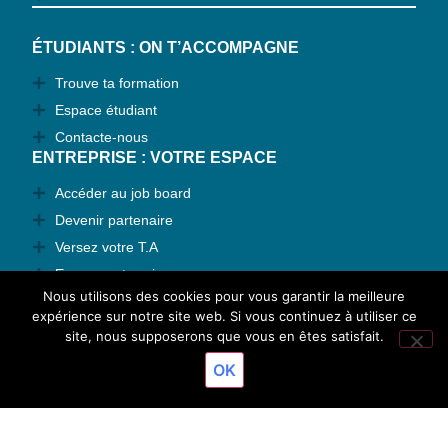
ÉTUDIANTS : ON T’ACCOMPAGNE
Trouve ta formation
Espace étudiant
Contacte-nous
ENTREPRISE : VOTRE ESPACE
Accéder au job board
Devenir partenaire
Versez votre T.A
Espace entreprise
Nous utilisons des cookies pour vous garantir la meilleure
Contactez-nous
expérience sur notre site web. Si vous continuez à utiliser ce
TAUX DE RÉUSSITE
site, nous supposerons que vous en êtes satisfait.
Résultats 2026
OK
© 2024 ESJO' Dijon - Tous droits réservés
Mentions légales
Réalisation : Ekole.fr