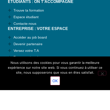
ÉTUDIANTS : ON T’ACCOMPAGNE
Trouve ta formation
Espace étudiant
Contacte-nous
ENTREPRISE : VOTRE ESPACE
Accéder au job board
Devenir partenaire
Versez votre T.A
Espace entreprise
Nous utilisons des cookies pour vous garantir la meilleure
Contactez-nous
expérience sur notre site web. Si vous continuez à utiliser ce
TAUX DE RÉUSSITE
site, nous supposerons que vous en êtes satisfait.
Résultats 2026
OK
© 2024 ESJO' Dijon - Tous droits réservés
Mentions légales
Réalisation : Ekole.fr